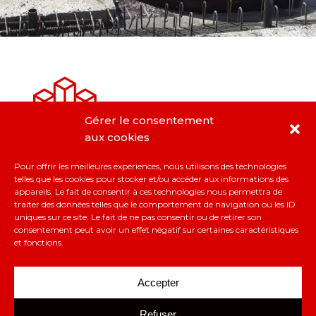
Gérer le consentement
aux cookies
Pour offrir les meilleures expériences, nous utilisons des technologies
GROS OEUVRE
telles que les cookies pour stocker et/ou accéder aux informations des
appareils. Le fait de consentir à ces technologies nous permettra de
traiter des données telles que le comportement de navigation ou les ID
Confiez nous vos ouvrages en béton de 500 k€
uniques sur ce site. Le fait de ne pas consentir ou de retirer son
à 10 M€.
consentement peut avoir un effet négatif sur certaines caractéristiques
et fonctions.
EN SAVOIR PLUS
Accepter
Refuser